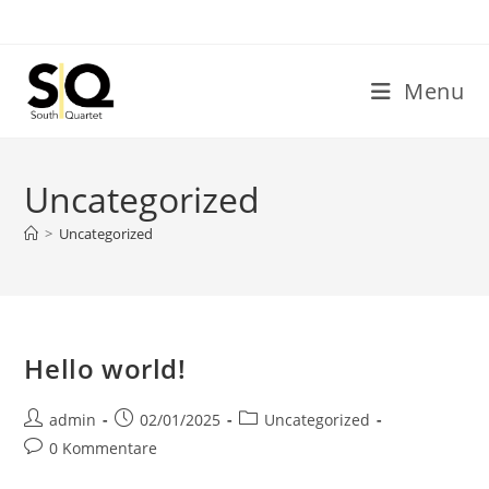
Zum
Inhalt
springen
Menu
Uncategorized
>
Uncategorized
Hello world!
Beitrags-
Beitrag
Beitrags-
admin
02/01/2025
Uncategorized
Autor:
veröffentlicht:
Kategorie:
Beitrags-
0 Kommentare
Kommentare: